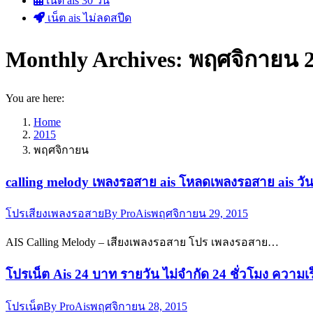
เน็ต ais 30 วัน
เน็ต ais ไม่ลดสปีด
Monthly Archives:
พฤศจิกายน 
You are here:
Home
2015
พฤศจิกายน
calling melody เพลงรอสาย ais โหลดเพลงรอสาย ais วั
โปรเสียงเพลงรอสาย
By
ProAis
พฤศจิกายน 29, 2015
AIS Calling Melody – เสียงเพลงรอสาย โปร เพลงรอสาย…
โปรเน็ต Ais 24 บาท รายวัน ไม่จํากัด 24 ชั่วโมง ความเ
โปรเน็ต
By
ProAis
พฤศจิกายน 28, 2015