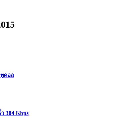
2015
นทูคอล
ร็ว 384 Kbps