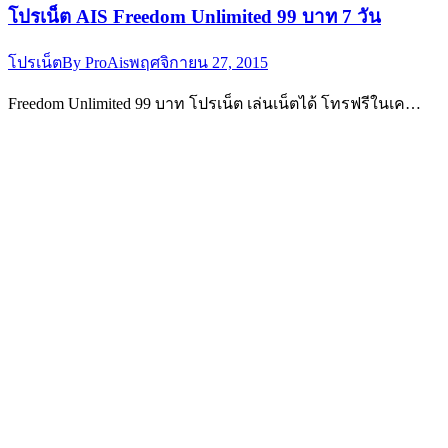
โปรเน็ต AIS Freedom Unlimited 99 บาท 7 วัน
โปรเน็ต
By
ProAis
พฤศจิกายน 27, 2015
Freedom Unlimited 99 บาท โปรเน็ต เล่นเน็ตได้ โทรฟรีในเค…