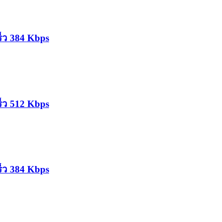
ร็ว 384 Kbps
ร็ว 512 Kbps
ร็ว 384 Kbps