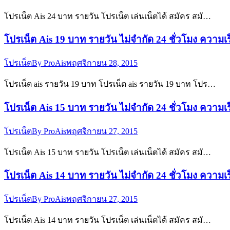
โปรเน็ต Ais 24 บาท รายวัน โปรเน็ต เล่นเน็ตได้ สมัคร สมั…
โปรเน็ต Ais 19 บาท รายวัน ไม่จํากัด 24 ชั่วโมง ความเ
โปรเน็ต
By
ProAis
พฤศจิกายน 28, 2015
โปรเน็ต ais รายวัน 19 บาท โปรเน็ต ais รายวัน 19 บาท โปร…
โปรเน็ต Ais 15 บาท รายวัน ไม่จํากัด 24 ชั่วโมง ความเ
โปรเน็ต
By
ProAis
พฤศจิกายน 27, 2015
โปรเน็ต Ais 15 บาท รายวัน โปรเน็ต เล่นเน็ตได้ สมัคร สมั…
โปรเน็ต Ais 14 บาท รายวัน ไม่จํากัด 24 ชั่วโมง ความเ
โปรเน็ต
By
ProAis
พฤศจิกายน 27, 2015
โปรเน็ต Ais 14 บาท รายวัน โปรเน็ต เล่นเน็ตได้ สมัคร สมั…