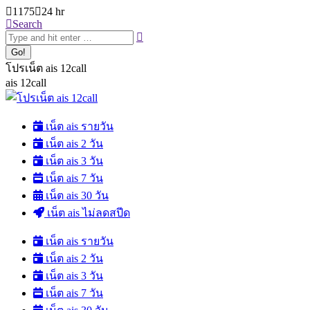
Skip
1175
24 hr
to
Search:
Search
content
โปรเน็ต ais 12call
ais 12call
เน็ต ais รายวัน
เน็ต ais 2 วัน
เน็ต ais 3 วัน
เน็ต ais 7 วัน
เน็ต ais 30 วัน
เน็ต ais ไม่ลดสปีด
เน็ต ais รายวัน
เน็ต ais 2 วัน
เน็ต ais 3 วัน
เน็ต ais 7 วัน