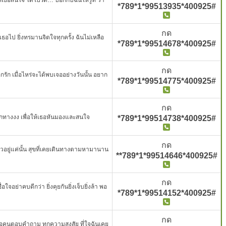
*789*1*99513935*400925#
กด
ลืมเธอไป ยิ่งทรมานจิตใจทุกครั้ง ฉันไม่เหลือ
*789*1*99514678*400925#
กด
อกรัก เมื่อไหร่จะได้พบเจออย่างวันนั้น อยาก
*789*1*99514775*400925#
กด
ทุกทางงง เพื่อให้เธอหันมองและสนใจ
*789*1*99514738*400925#
กด
ิวอยู่แค่นั้น สุขที่เคยเดินทางตามหามานาน
**789*1*99514646*400925#
กด
อย่าคบดีกว่า ยิ่งคุยกันยิ่งเจ็บยิ่งล้า พอ
*789*1*99514152*400925#
กด
อนั้นคือคนตอบคำถาม ทุกความสงสัย ที่ใจฉันเคย