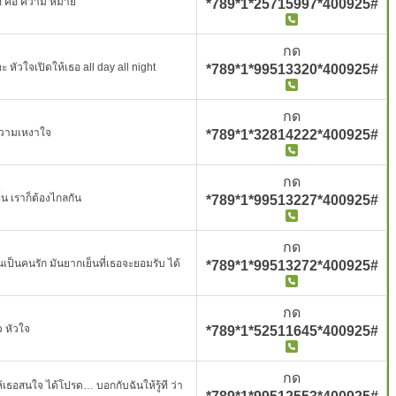
เธอ คือ ความ หมาย
*789*1*25715997*400925#
กด
ะ หัวใจเปิดให้เธอ all day all night
*789*1*99513320*400925#
กด
ค่ความเหงาใจ
*789*1*32814222*400925#
กด
ื้น เราก็ต้องไกลกัน
*789*1*99513227*400925#
กด
นเป็นคนรัก มันยากเย็นที่เธอจะยอมรับ ได้
*789*1*99513272*400925#
กด
ัว หัวใจ
*789*1*52511645*400925#
กด
เธอสนใจ ได้โปรด… บอกกับฉันให้รู้ที ว่า