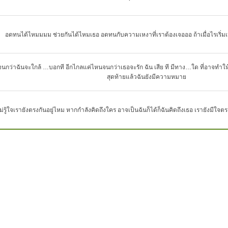
อดทนได้ไหมมมม ช่วยกันได้ไหมเธอ อดทนกับความเหงาที่เราต้องเจอออ ถ้าเมื่อไรเริ่มเหนื
นกว่าฉันจะใกล้ …บอกที อีกไกลแค่ไหนจนกว่าเธอจะรัก ฉัน เสีย ที มีทาง…ใด ที่อาจทำให้
สุดท้ายแล้วฉันยังมีความหมาย
ม่รู้ใจเรายังตรงกันอยู่ไหม หากกำลังคิดถึงใคร อาจเป็นฉันก็ได้ก็ฉันคิดถึงเธอ เรายังมีใจ