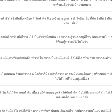
สุดท้ายแล้วฉันยังมีความหมาย
้องทำยังไง ยิ่งคิดยิ่งเหมือนว่าในหัวใจ มีเธอเข้ามาอยู่กลาง หัวใจฉัน เจ็บ ที่ฉัน ยิ่งคิด ยิ่ง
ทาง…ที่จะไป
เจอกันอีกครั้ง เมื่อไหร่จะได้เป็นจริงเหมือนฝัน แค่อยากจะรู้ว่าเธออยู่ที่ไหน ฉันจะตามไปบ
ให้เธอรู้ความจริงในใจฉัน
นคนนั้น คนที่เธอรักกันด้วยหัวววใจ อยากเป็นคนนั้นคนที่เค้าได้มีเธอข้างกาย อยากจะทำ
อะไรแน่นอน ถ้ามองจากตรงนี้ เดี๋ยวก็มืด แล้วก็สว่าง อาจจะมีฝนก่อเป็นพายุ หรือลมลอยปล
ไม่ได้ไกลที่ไหน อยู่แค่นี้เอง
ไม ไม่ไว้ใจจะคบทำไม เมื่อเธอมีคำตอบอยู่แล้ว ให้ฉันทำไง เมื่อไม่ฟังจะถามทำไม ไม่เชื่อใจ
เถอะพอได้ไหม มันเหนื่อย
 รัก วันนี้หัวใจ เพิ่งได้รู้จัก ความสุขที่แท้ นั้นมัน เป็นเช่นไร เธอมีค่ากว่าคนในฝัน เธ