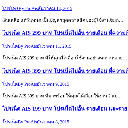
โปรโทร
By
ProAis
ธันวาคม 14, 2015
เงินเหลือ แต่วันหมด เป็นปัญหาสุดคลาสสิคของผู้ใช้งานซิมก…
โปรเน็ต AIS 299 บาท โปรเน็ตไม่อั้น รายเดือน ที่ความเ
โปรเน็ต
By
ProAis
ธันวาคม 11, 2015
โปรเน็ต AIS 299 บาท มีให้คุณได้เลือกใช้งานอย่างหลากหลาย…
โปรเน็ต AIS 399 บาท โปรเน็ตไม่อั้น รายเดือน ที่ความเ
โปรเน็ต
By
ProAis
ธันวาคม 9, 2015
โปรเน็ต AIS 399 บาท ที่มาพร้อมให้คุณได้เลือกใช้งาน 2 แบ…
โปรเน็ต AIS 199 บาท โปรเน็ตไม่อั้น รายเดือน และราย
โปรเน็ต
By
ProAis
ธันวาคม 8, 2015