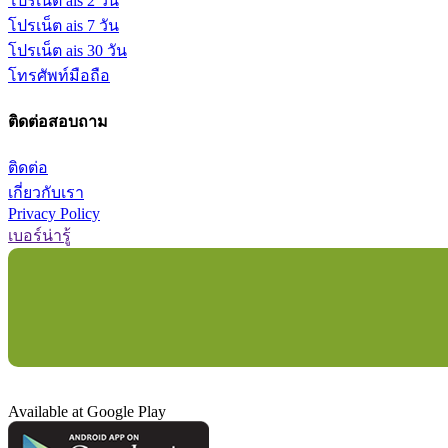
โปรเน็ต ais 2 วัน
โปรเน็ต ais 7 วัน
โปรเน็ต ais 30 วัน
โทรศัพท์มือถือ
ติดต่อสอบถาม
ติดต่อ
เกี่ยวกับเรา
Privacy Policy
เบอร์น่ารู้
Available at Google Play