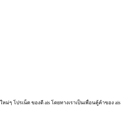
ใหม่ๆ โปรเน็ต ของดี ais โดยทางเราเป็นเพื่อนคู้ค้าของ ais