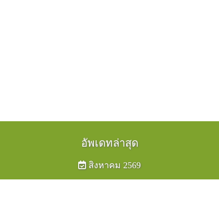
อัพเดทล่าสุด
สิงหาคม 2569