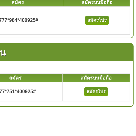
สมัคร
สมัครบนมือถือ
777*984*400925#
สมัครโปร
ัน
สมัคร
สมัครบนมือถือ
77*751*400925#
สมัครโปร