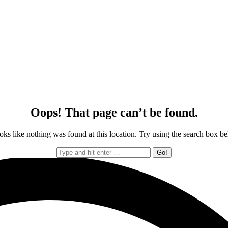
Oops! That page can’t be found.
ooks like nothing was found at this location. Try using the search box b
Search: