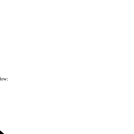
elow: