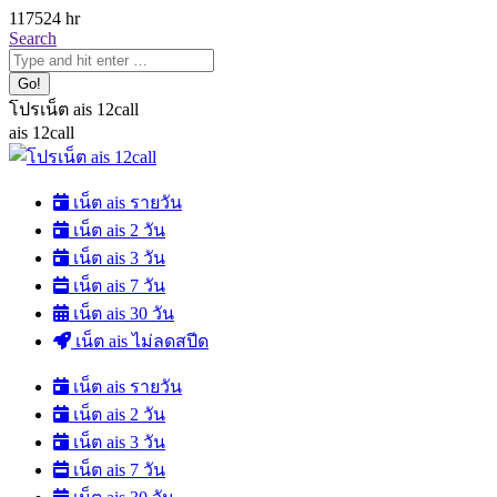
Skip
1175
24 hr
to
Search:
Search
content
โปรเน็ต ais 12call
ais 12call
เน็ต ais รายวัน
เน็ต ais 2 วัน
เน็ต ais 3 วัน
เน็ต ais 7 วัน
เน็ต ais 30 วัน
เน็ต ais ไม่ลดสปีด
เน็ต ais รายวัน
เน็ต ais 2 วัน
เน็ต ais 3 วัน
เน็ต ais 7 วัน