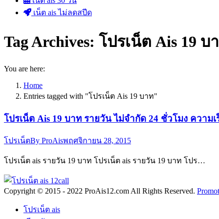
เน็ต ais 30 วัน
เน็ต ais ไม่ลดสปีด
Tag Archives:
โปรเน็ต Ais 19 บ
You are here:
Home
Entries tagged with "โปรเน็ต Ais 19 บาท"
โปรเน็ต Ais 19 บาท รายวัน ไม่จํากัด 24 ชั่วโมง ความเ
โปรเน็ต
By
ProAis
พฤศจิกายน 28, 2015
โปรเน็ต ais รายวัน 19 บาท โปรเน็ต ais รายวัน 19 บาท โปร…
Copyright © 2015 - 2022 ProAis12.com All Rights Reserved.
Promot
โปรเน็ต ais