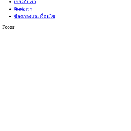
เกียวกับเรา
ติดต่อเรา
ข้อตกลงและเงื่อนไข
Footer