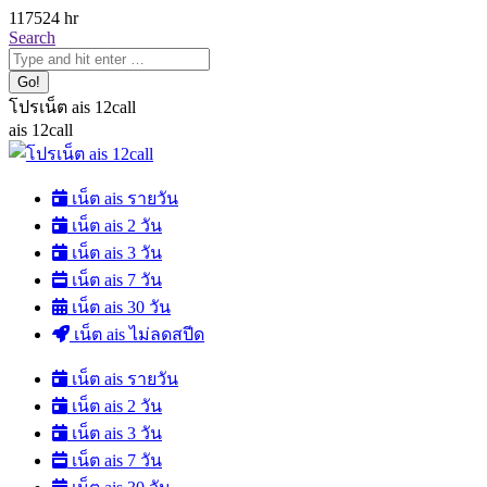
Skip
1175
24 hr
to
Search:
Search
content
โปรเน็ต ais 12call
ais 12call
เน็ต ais รายวัน
เน็ต ais 2 วัน
เน็ต ais 3 วัน
เน็ต ais 7 วัน
เน็ต ais 30 วัน
เน็ต ais ไม่ลดสปีด
เน็ต ais รายวัน
เน็ต ais 2 วัน
เน็ต ais 3 วัน
เน็ต ais 7 วัน