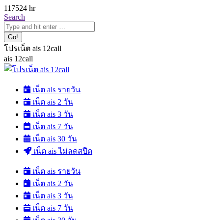
Skip
1175
24 hr
to
Search:
Search
content
โปรเน็ต ais 12call
ais 12call
เน็ต ais รายวัน
เน็ต ais 2 วัน
เน็ต ais 3 วัน
เน็ต ais 7 วัน
เน็ต ais 30 วัน
เน็ต ais ไม่ลดสปีด
เน็ต ais รายวัน
เน็ต ais 2 วัน
เน็ต ais 3 วัน
เน็ต ais 7 วัน