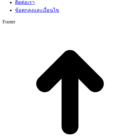
ติดต่อเรา
ข้อตกลงและเงื่อนไข
Footer
t
T