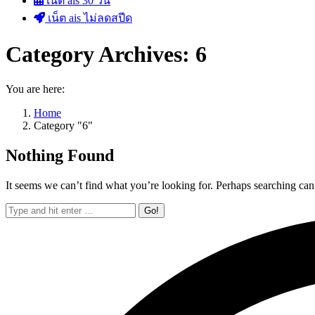
เน็ต ais 30 วัน
เน็ต ais ไม่ลดสปีด
Category Archives:
6
You are here:
Home
Category "6"
Nothing Found
It seems we can’t find what you’re looking for. Perhaps searching can
Search: