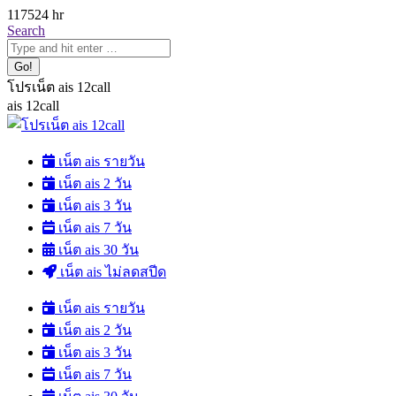
Skip
1175
24 hr
to
Search:
Search
content
โปรเน็ต ais 12call
ais 12call
เน็ต ais รายวัน
เน็ต ais 2 วัน
เน็ต ais 3 วัน
เน็ต ais 7 วัน
เน็ต ais 30 วัน
เน็ต ais ไม่ลดสปีด
เน็ต ais รายวัน
เน็ต ais 2 วัน
เน็ต ais 3 วัน
เน็ต ais 7 วัน