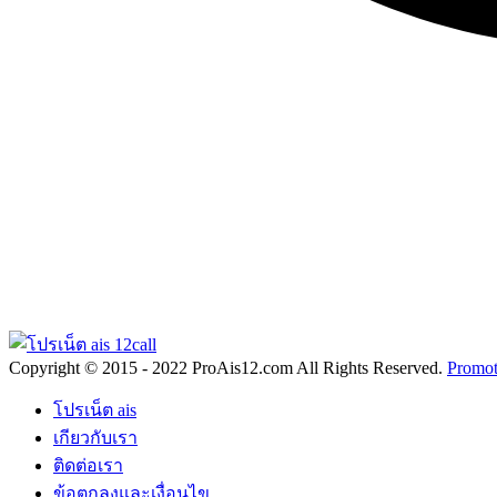
Copyright © 2015 - 2022 ProAis12.com All Rights Reserved.
Promot
โปรเน็ต ais
เกียวกับเรา
ติดต่อเรา
ข้อตกลงและเงื่อนไข